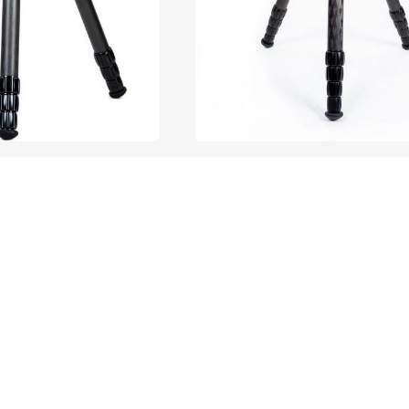
38 L4 II
CP-38 L5 II
terlesen
Weiterlesen