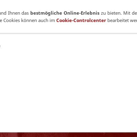
+49 7021 92807-53
Zeppe
und Ihnen das
bestmögliche Online-Erlebnis
zu bieten. Mit de
lne Cookies können auch im
Cookie-Controlcenter
bearbeitet we
hselsysteme
Pano-Systeme
Zubehör
Industrie
e