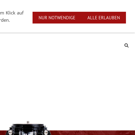
linstraße 1 | D-73274 Notzingen
English
Deutsch
m Klick auf
NUR NOTWENDIGE
ALLE ERLAUBEN
rden.
Service
Markenrepräsentanten