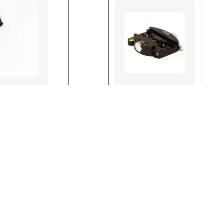
QLB-80
Weiterlesen