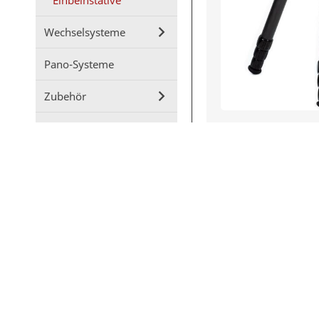
Einbeinstative
Wechselsysteme
Pano-Systeme
Zubehör
Industrie
CP-
Service
Wei
Markenrepräsentanten
FLM Online-Shop
Impressum
Datenschutz