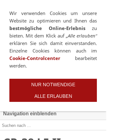
Sie betrachten gegenwärtig eine Version der
Website, die für mobile Geräte optimiert wurde.
Wir verwenden Cookies um unsere
Website zu optimieren und Ihnen das
Zur Desktop-Version
bestmögliche Online-Erlebnis
zu
bieten. Mit dem Klick auf
„Alle erlauben“
Hinweis nicht mehr anzeigen
erklären Sie sich damit einverstanden.
Einzelne Cookies können auch im
Cookie-Controlcenter
bearbeitet
werden.
NUR NOTWENDIGE
ALLE ERLAUBEN
Navigation einblenden