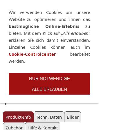
Sie betrachten gegenwärtig eine Version der
Website, die für mobile Geräte optimiert wurde.
Wir verwenden Cookies um unsere
Website zu optimieren und Ihnen das
Zur Desktop-Version
bestmögliche Online-Erlebnis
zu
bieten. Mit dem Klick auf
„Alle erlauben“
Hinweis nicht mehr anzeigen
erklären Sie sich damit einverstanden.
Einzelne Cookies können auch im
Cookie-Controlcenter
bearbeitet
Navigation einblenden
werden.
Schraube für QRP
NUR NOTWENDIGE
ALLE ERLAUBEN
| 3/8-Zoll
Produkt-Info
Techn. Daten
Bilder
Zubehör
Hilfe & Kontakt