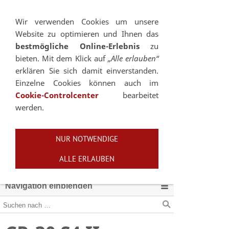
Sie betrachten gegenwärtig eine Version der
Website, die für mobile Geräte optimiert wurde.
Wir verwenden Cookies um unsere
Website zu optimieren und Ihnen das
Zur Desktop-Version
bestmögliche Online-Erlebnis
zu
bieten. Mit dem Klick auf
„Alle erlauben“
Hinweis nicht mehr anzeigen
erklären Sie sich damit einverstanden.
Einzelne Cookies können auch im
Cookie-Controlcenter
bearbeitet
werden.
NUR NOTWENDIGE
ALLE ERLAUBEN
Navigation einblenden