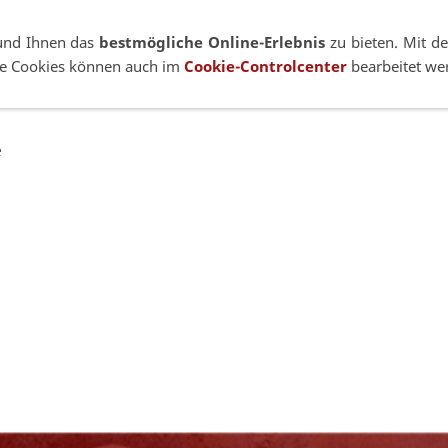
+49 7021 92807-53
Zeppe
und Ihnen das
bestmögliche Online-Erlebnis
zu bieten. Mit de
lne Cookies können auch im
Cookie-Controlcenter
bearbeitet we
hselsysteme
Pano-Systeme
Zubehör
Industrie
e