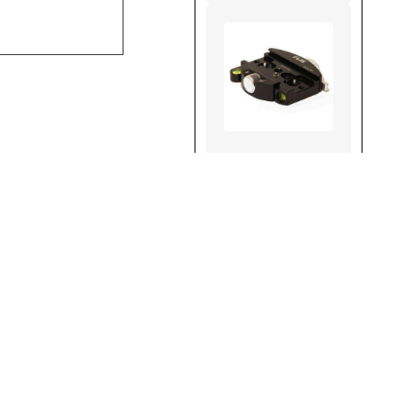
QLB-80
Weiterlesen