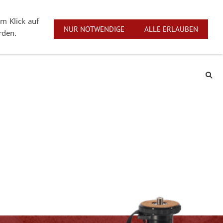
linstraße 1 | D-73274 Notzingen
English
Deutsch
m Klick auf
NUR NOTWENDIGE
ALLE ERLAUBEN
rden.
Service
Markenrepräsentanten