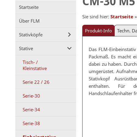
CM-30 M5
Startseite
Sie sind hier:
Startseite
Über FLM
Produkt-Info
Techn. D
Stativköpfe
Stative
Das FLM-Einbeinstativ
Packmaß. Es macht ei
Tisch- /
dabei zu haben. Durc
Kleinstative
umgerüstet. Aufnahmet
Stativkopf Ausrüst
Serie 22 / 26
enthalten. Für 
Handschlaufenhalter fr
Serie-30
Serie-34
Serie-38