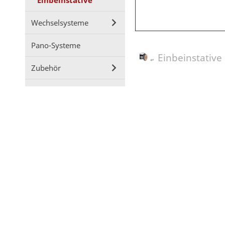
Einbeinstative
Wechselsysteme
Pano-Systeme
Einbeinstative
Zubehör
Industrie
Service
Markenrepräsentanten
FLM Online-Shop
Impressum
Datenschutz