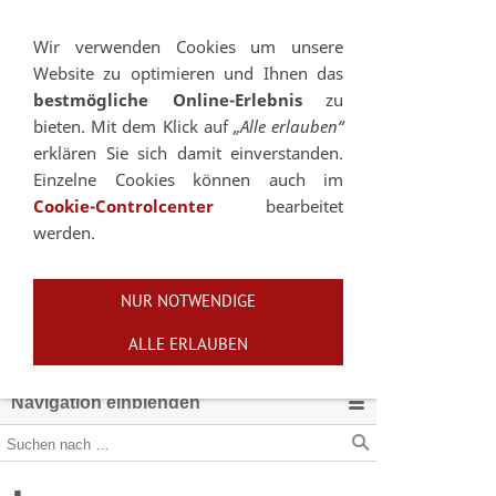
Sie betrachten gegenwärtig eine Version der
Website, die für mobile Geräte optimiert wurde.
Wir verwenden Cookies um unsere
Website zu optimieren und Ihnen das
Zur Desktop-Version
bestmögliche Online-Erlebnis
zu
bieten. Mit dem Klick auf
„Alle erlauben“
Hinweis nicht mehr anzeigen
erklären Sie sich damit einverstanden.
Einzelne Cookies können auch im
Cookie-Controlcenter
bearbeitet
werden.
NUR NOTWENDIGE
ALLE ERLAUBEN
Navigation einblenden