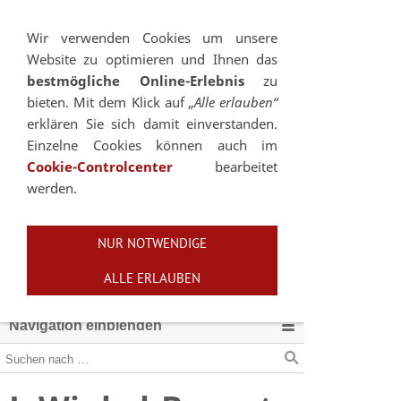
Sie betrachten gegenwärtig eine Version der
Website, die für mobile Geräte optimiert wurde.
Wir verwenden Cookies um unsere
Website zu optimieren und Ihnen das
Zur Desktop-Version
bestmögliche Online-Erlebnis
zu
bieten. Mit dem Klick auf
„Alle erlauben“
Hinweis nicht mehr anzeigen
erklären Sie sich damit einverstanden.
Einzelne Cookies können auch im
Cookie-Controlcenter
bearbeitet
werden.
NUR NOTWENDIGE
ALLE ERLAUBEN
Navigation einblenden